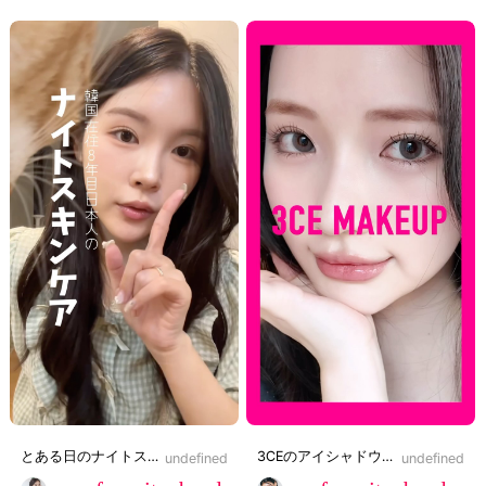
NaN:NaN
volume_off
とある日のナイトスキンケア〜🤍🐈🌃 15日から発売のスキンシグナルのコラボセット メイクプレムのコラボセットの中の商品も使ってるよ!!! 参考にしてみてね〜✨ 購入リンクはプロフから🔗♡
3CEのアイシャドウパレット全部捨て色なくて可愛い🍒 最近ピンク系にハマってるから今日はピンクジャーニーを使ってメイクしたよ🩷 みんなはどのパレットが気になる？🤔 プラザ、ロフト、アットコスメや、Qoo10などで発売中🫶🏻🩷 (※一部の店舗で取り扱いがない場合がございます)
undefined
undefined
#Qoo10メガ割#Qoo10#メガ割#韓国スキンケア#スキンケアルー
#PR#3CE#メイクアップ#3CEJ