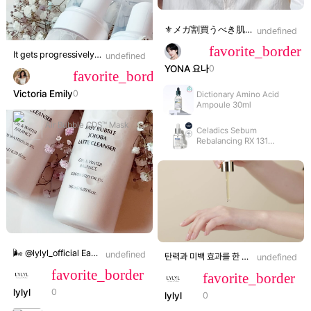
⚜️メガ割買うべき肌悩み別美容液⚜️ 終わる前参考して 是非トライしてみてね👍🏻 水分 ☑️dixionist アミノ酸アンプル 30ml ⇨プロフィールリンクご参考🔗 毛穴 ☑️make prem エンドポアベジチノールタイト二ングセラム 50ml 美白 ☑️anua ダークスポットセラム 30ml 保湿 ☑️ジェナベール スクワラン53保湿セラム 50ml ⇨プロフィールリンクご参考🔗 弾力 ☑️アロマティカ ローズマリー弾力アンプル 30ml
undefined
favorite_border
It gets progressively worse but play along in the comments😍 - -
undefined
YONA 요나
0
#outfitinspo#joke#satire#fyp#grwm#clothing#outfits#inspo#outfit
favorite_border
Victoria Emily
0
Dictionary Amino Acid
Ampoule 30ml
Air Bubble CDS™ Mask
Celadics Sebum
Rebalancing RX 131
Ampoule
volume_off
🌬️ @lylyl_official Easy Bubble Hojoba Cleanser Contains 80,000ppm jojoba oils, improving skin barrier and reduction in pores with one use. Quick cleansing of makeup without double cleansing. Removal of sebum in pores, hypoallergenic Moist cleansing without ZERO tightness even after washing your face. Gentle cleansing even for sensitive skin. 9 types of grain ingredients remove skin toxins and help the skin to be healthy and clean. 🫧A bubble airy texture that is very gentle and pleasantly removes dirt and light makeup. It does not dry the skin and does not irritate it. There is a very cute packaging and very economical. I recommend you try itA bubble airy texture that is very gentle and pleasantly removes dirt and light makeup. It does not dry the skin and does not irritate it. There is a very cute packaging and very economical. I recommend you try it Did you like the cleanser?
undefined
탄력과 미백 효과를 한 번에! 피부에 절실한 비타민 A,B,C,D,E 성분 11가지🔅 피부 콜라겐 합성을 유도하는 펩타이드 7가지🔅 검증받은 항산화 효과로, 피부에 깊이 있는 영양을 제공하는 𝗟𝗬𝗟𝗬𝗟 𝗩𝗶𝘁𝗮 𝗔𝗺𝗽𝗼𝘂𝗹𝗲 무향•무색소로 만들어져 부담 없이 사용할 수 있어요! 쫀쫀한 제형이지만 빠르게 흡수되어 번들거림✖ 끈적임✖ 피부의 활력을 되찾아주는 로 젊고 생기 있는 피부를 만나보세요💛
undefined
#LYLYL#Bubblecleanser#lylylskincare#skincare#skincarereview#
#릴릴앰플#LYLYL#비타민앰플#톤
favorite_border
favorite_border
lylyl
0
lylyl
0