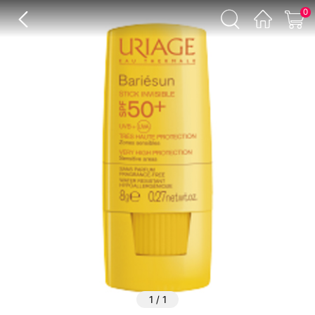
0
1
/
1