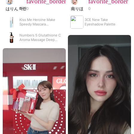
favorite_border
favorite_border
はりん 하린
南りほ
0
0
Kiss Me Heroine Make
3CE New Take
Speedy Mascara
Eyeshadow Palette
Exclusive Remover
Numbers 5 Glutathione C
Aroma Massage Deep
Cleanser 300ml
NaN:NaN