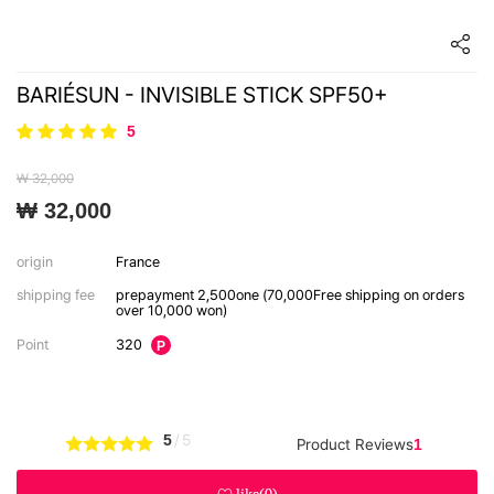
BARIÉSUN - INVISIBLE STICK SPF50+
5
₩ 32,000
₩ 32,000
origin
France
shipping fee
prepayment
2,500one
(70,000Free shipping on orders
over 10,000 won)
320
Point
P
5
/5
Product Reviews
1ㅤ