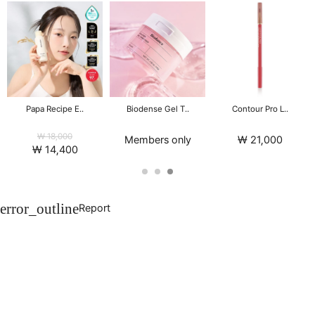
Papa Recipe E..
Biodense Gel T..
Contour Pro L..
₩ 18,000
Members only
₩ 21,000
₩ 14,400
error_outline
Report