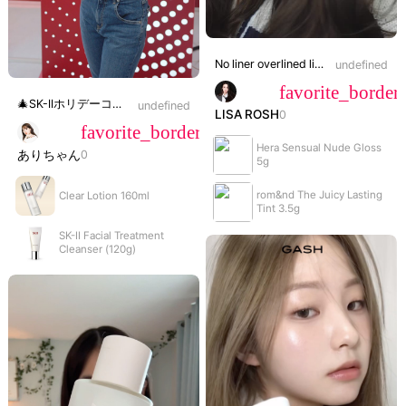
volume_off
No liner overlined lips 👄 Products used: @romand_us juicy lasting tint <17 plum coke> @herabeauty_official sensual nude gloss <401 nudist>
undefined
#lipcombo#makeup
favorite_border
🎄SK-IIホリデーコレクションレビュー🎄 こんばんは、ありちゃんです！ 今日は、SK-IIのホリデーコレクションレビューです✏️ ◾️商品概要 SK-II フェイシャル トリートメント エッセンス コフレ アーケード リミテッド エディション 29,150円 (税込) 中身としては、 ・フェイシャル トリートメント ジェントル クレンザー ・フェイシャル トリートメント クリア ローション ・フェイシャル トリートメント マスク（１枚） ・フェイシャル トリートメント エッセンス（現品） ・スキンパワー アドバンスト クリーム ・限定ポーチ が入っていました！ SK-IIの人気ラインが一気に試せる豪華ラインナップ🥺✨ ちなみに、トライアルキットもあって そっちだと ・フェイシャル トリートメント エッセンス（現品） ・ジェノプティクス ウルトオーラ エッセンス（10ml） ・スキンパワー アバンスト クリーム（15g） が入って、お値段13,970円 (税込)で買えちゃいます◎ 今回のSK-IIのホリデーでは豪華なイベントが開催されていて、 なんと全国の店頭やイベントで5,500円以上お買い物すると、 アーケードチャレンジというものに参加ができるんです！ （動画内の最後あたりに私がコイン入れてボタン押しているやつです） そこで、当たりがでるとなんとなんと SK-IIの現品一式がプレゼントという豪華特典付き😳😳😳 すごいよね〜！是非みんなもこの機会にSK-IIの店頭に遊びにいってみてね！ SK-IIのピテラ™️エッセンスは、もう何回リピートしたか わからないくらい愛用しています♡ 化粧水を手に出した時から お肌への浸透を感じるくらいとにかくしっかり保湿してくれる！ これからの乾燥が気になる季節に、ぜひチェックしてみてね！ 私の投稿を見てカウンターに来店した方に、 サンプルをプレゼントしてくださるそうです！ さらに、日本のSK-II専用の公式インスタグラムアカウント( @skii.jpn )も開設されたので、ぜひフォローしてみてね！ ありちゃんより *これまでにSK-IIのご購入履歴がなく、SK-II NOWプログラムに新規で 会員登録していただいた方限定 だそうです *SK-IIサンプルガイドラインに基づくお渡しとなります
undefined
LISA ROSH
0
#PR#SK2#ホリデーコレクション#ピテラエッセンス#スキンケア
favorite_border
Hera Sensual Nude Gloss
ありちゃん
0
5g
rom&nd The Juicy Lasting
Clear Lotion 160ml
Tint 3.5g
SK-II Facial Treatment
Cleanser (120g)
NaN:NaN
volume_off