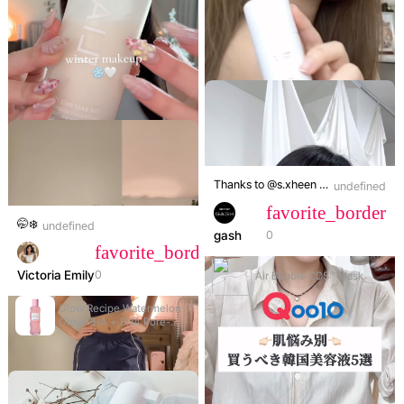
NaN:NaN
volume_off
Thanks to @s.xheen 🖤 요즘같이 춥고 건조한 날씨에는 팩을 찾게 되는데요!😵‍💫 쫀쫀한 거품덕에 자극없이 부드럽게 스며들어 사용 후 도자기같은 광을 만들어주는 가쉬 에어버블 애용중이에요😍 시트마스크보다 더 편해서 좋아요 ! 10초 흡수>_
undefined
favorite_border
🤭❄️
undefined
gash
0
favorite_border
Victoria Emily
0
Air Bubble CDS™ Mask
Glow Recipe Watermelon
Glow PHA + BHA Pore-
Tight Toner 40ml
NaN:NaN