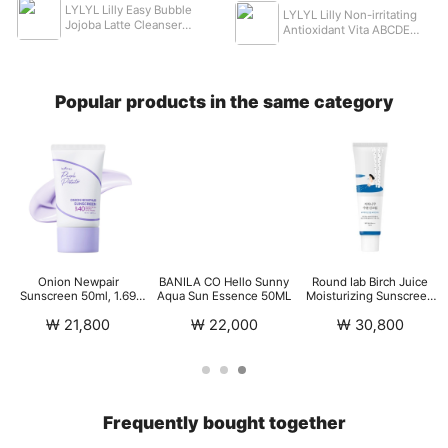
LYLYL Lilly Easy Bubble
LYLYL Lilly Non-irritating
Jojoba Latte Cleanser
Antioxidant Vita ABCDE
195ml
Vitamin Ampoule 50ml
Popular products in the same category
Onion Newpair
BANILA CO Hello Sunny
Round Iab Birch Juice
Sunscreen 50ml, 1.69
Aqua Sun Essence 50ML
Moisturizing Sunscreen
fl.oz
(SPF 50+ PA++++) 50ml
₩ 21,800
₩ 22,000
₩ 30,800
Frequently bought together